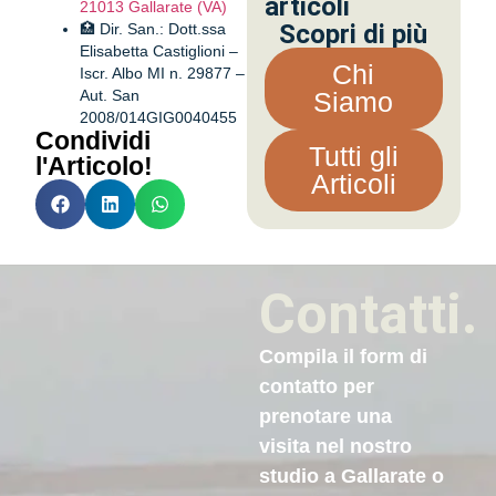
articoli
21013 Gallarate (VA)
Scopri di più
🏥 Dir. San.: Dott.ssa
Elisabetta Castiglioni –
Chi
Iscr. Albo MI n. 29877 –
Aut. San
Siamo
2008/014GIG0040455
Condividi
Tutti gli
l'Articolo!
Articoli
Contatti.
Compila il form di
contatto per
prenotare una
visita nel nostro
studio a Gallarate o