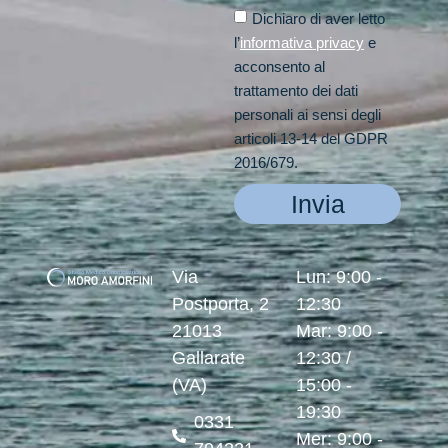
Dichiaro di aver letto
l’
informativa privacy
e
acconsento al
trattamento dei dati
personali ai sensi degli
articoli 13-14 del GDPR
2016/679.
Invia
Via
Lun: 9:00 -
Postporta, 2
12:30
21013
Mar: 9:00 -
Gallarate
12:30 /
(VA)
15:00 -
19:30
0331
Mer: 9:00 -