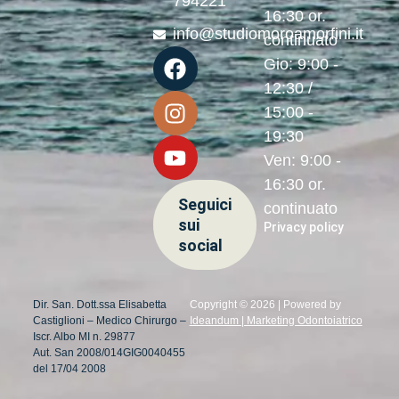
794221
16:30 or.
info@studiomoroamorfini.it
continuato
Gio: 9:00 -
12:30 /
15:00 -
19:30
Ven: 9:00 -
16:30 or.
Seguici
continuato
sui
Privacy policy
social
Dir. San. Dott.ssa Elisabetta
Copyright © 2026 | Powered by
Castiglioni – Medico Chirurgo –
Ideandum | Marketing Odontoiatrico
Iscr. Albo MI n. 29877
Aut. San 2008/014GIG0040455
del 17/04 2008