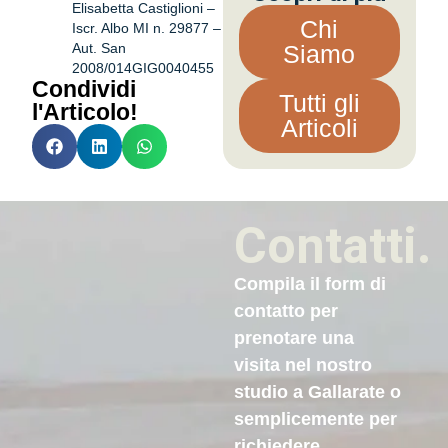
Elisabetta Castiglioni –
Chi
Iscr. Albo MI n. 29877 –
Aut. San
Siamo
2008/014GIG0040455
Condividi
Tutti gli
l'Articolo!
Articoli
Contatti.
Compila il form di
contatto per
prenotare una
visita nel nostro
studio a Gallarate o
semplicemente per
richiedere