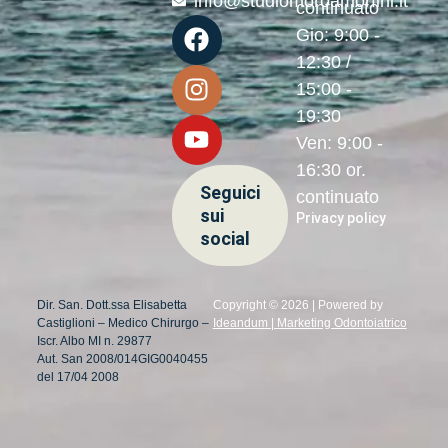
info@studiomoroamorfini.it
continuato
Gio: 9:00 -
12:30 /
15:00 -
19:30
Ven: 9:00 -
16:30 or.
Seguici
continuato
sui
Privacy policy
social
Dir. San. Dott.ssa Elisabetta
Copyright © 2026 | Powered by
Castiglioni – Medico Chirurgo –
Ideandum | Marketing Odontoiatrico
Iscr. Albo MI n. 29877
Aut. San 2008/014GIG0040455
del 17/04 2008