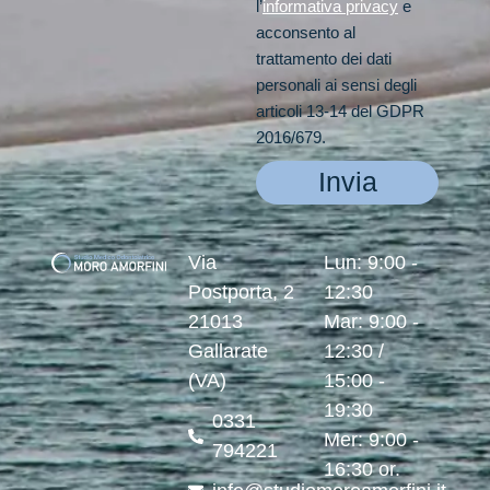
l’
informativa privacy
e
acconsento al
trattamento dei dati
personali ai sensi degli
articoli 13-14 del GDPR
2016/679.
Invia
Via
Lun: 9:00 -
Postporta, 2
12:30
21013
Mar: 9:00 -
Gallarate
12:30 /
(VA)
15:00 -
19:30
0331
Mer: 9:00 -
794221
16:30 or.